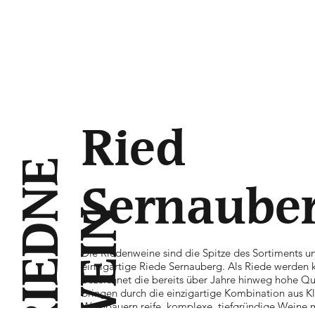
Ried
R
I
E
D
N
E
W
E
I
Sernaube
N
Die Riedenweine sind die Spitze des Sortiments u
einzigartige Riede Sernauberg. Als Riede werden k
bezeichnet die bereits über Jahre hinweg hohe Qual
bringen durch die einzigartige Kombination aus K
Weinbauern reife, komplexe, tiefgründige Weine