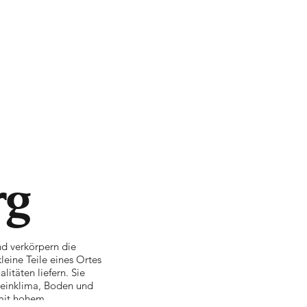
rg
nd verkörpern die
leine Teile eines Ortes
itäten liefern. Sie
leinklima, Boden und
 mit hohem